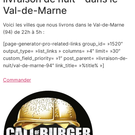
Val-de-Marne
Voici les villes que nous livrons dans le Val-de-Marne
(94) de 22h à 5h :
[page-generator-pro-related-links group_id= »1520″
output_type= »list_links » columns= »4″ limit= »30″
custom_field_priority= »1″ post_parent= »livraison-de-
nuit/val-de-marne-94″ link_title= »%title% »]
Commander