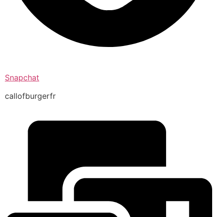
Snapchat
callofburgerfr