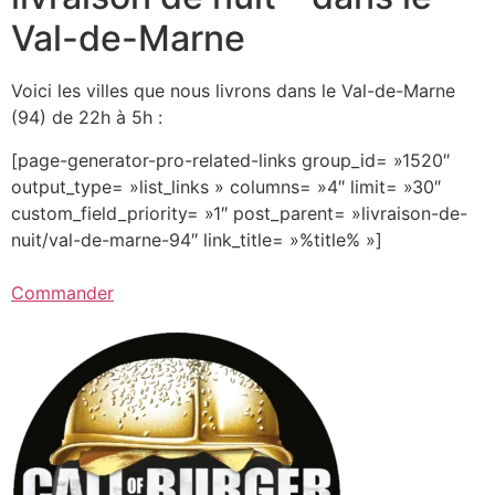
Val-de-Marne
Voici les villes que nous livrons dans le Val-de-Marne
(94) de 22h à 5h :
[page-generator-pro-related-links group_id= »1520″
output_type= »list_links » columns= »4″ limit= »30″
custom_field_priority= »1″ post_parent= »livraison-de-
nuit/val-de-marne-94″ link_title= »%title% »]
Commander