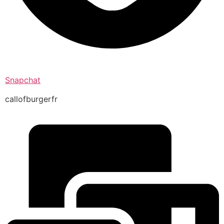
Snapchat
callofburgerfr