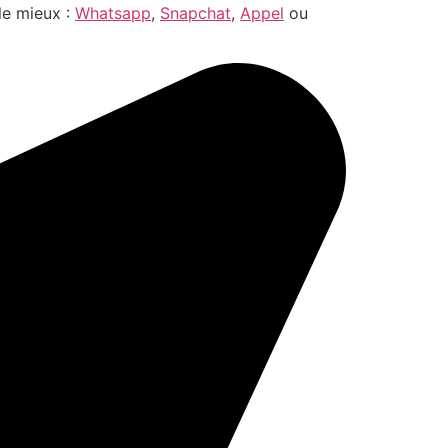
le mieux :
Whatsapp
,
Snapchat
,
Appel
ou