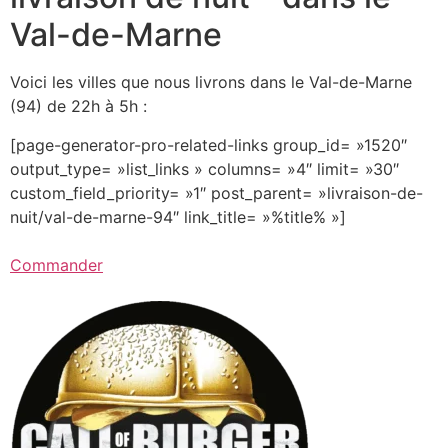
Val-de-Marne
Voici les villes que nous livrons dans le Val-de-Marne
(94) de 22h à 5h :
[page-generator-pro-related-links group_id= »1520″
output_type= »list_links » columns= »4″ limit= »30″
custom_field_priority= »1″ post_parent= »livraison-de-
nuit/val-de-marne-94″ link_title= »%title% »]
Commander