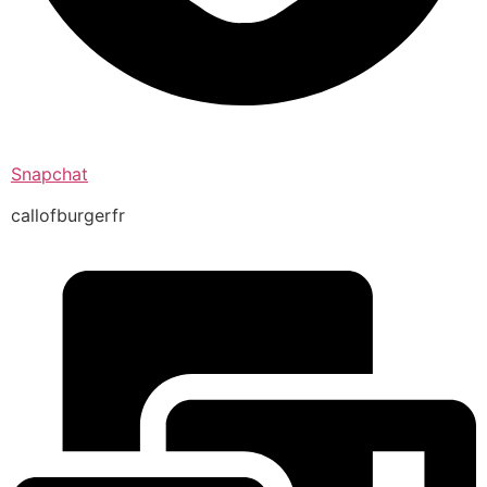
Snapchat
callofburgerfr