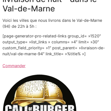
Val-de-Marne
Voici les villes que nous livrons dans le Val-de-Marne
(94) de 22h à 5h :
[page-generator-pro-related-links group_id= »1520″
output_type= »list_links » columns= »4″ limit= »30″
custom_field_priority= »1″ post_parent= »livraison-de-
nuit/val-de-marne-94″ link_title= »%title% »]
Commander