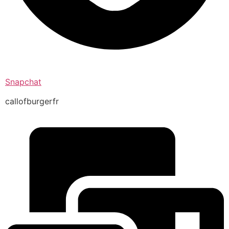
Snapchat
callofburgerfr