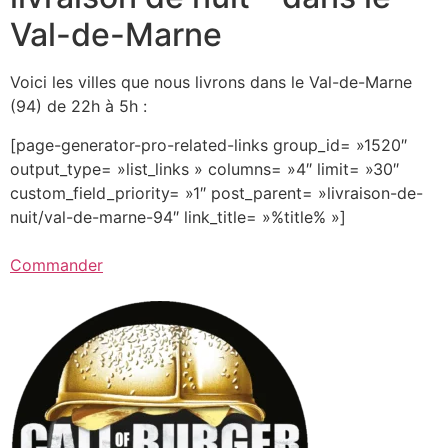
Val-de-Marne
Voici les villes que nous livrons dans le Val-de-Marne
(94) de 22h à 5h :
[page-generator-pro-related-links group_id= »1520″
output_type= »list_links » columns= »4″ limit= »30″
custom_field_priority= »1″ post_parent= »livraison-de-
nuit/val-de-marne-94″ link_title= »%title% »]
Commander