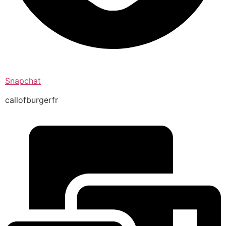
Snapchat
callofburgerfr