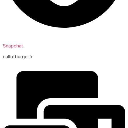
Snapchat
callofburgerfr