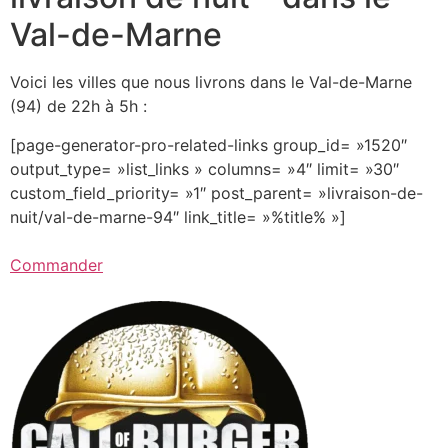
Val-de-Marne
Voici les villes que nous livrons dans le Val-de-Marne
(94) de 22h à 5h :
[page-generator-pro-related-links group_id= »1520″
output_type= »list_links » columns= »4″ limit= »30″
custom_field_priority= »1″ post_parent= »livraison-de-
nuit/val-de-marne-94″ link_title= »%title% »]
Commander