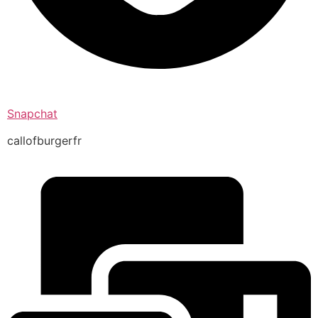
Snapchat
callofburgerfr