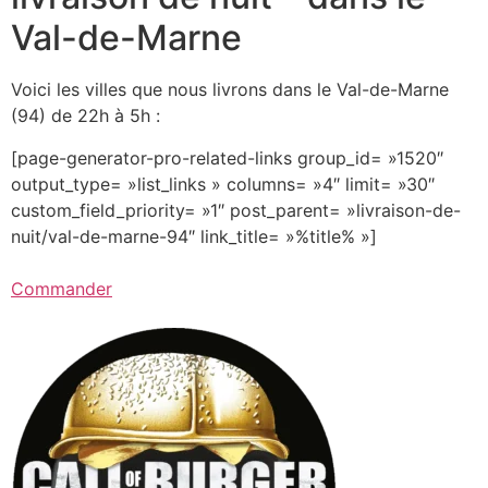
Val-de-Marne
Voici les villes que nous livrons dans le Val-de-Marne
(94) de 22h à 5h :
[page-generator-pro-related-links group_id= »1520″
output_type= »list_links » columns= »4″ limit= »30″
custom_field_priority= »1″ post_parent= »livraison-de-
nuit/val-de-marne-94″ link_title= »%title% »]
Commander