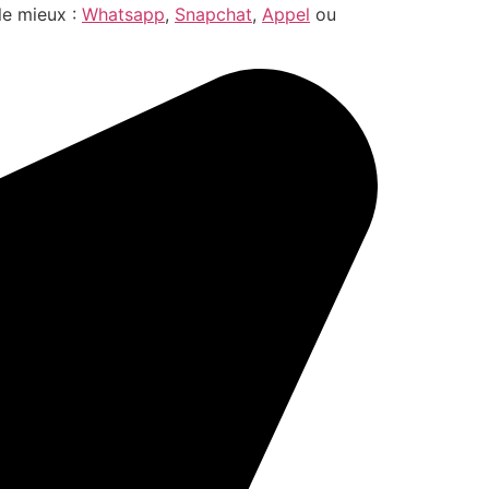
le mieux :
Whatsapp
,
Snapchat
,
Appel
ou