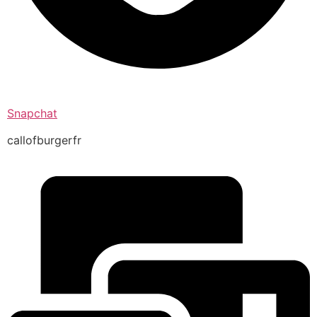
Snapchat
callofburgerfr