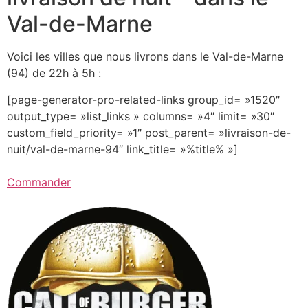
Val-de-Marne
Voici les villes que nous livrons dans le Val-de-Marne
(94) de 22h à 5h :
[page-generator-pro-related-links group_id= »1520″
output_type= »list_links » columns= »4″ limit= »30″
custom_field_priority= »1″ post_parent= »livraison-de-
nuit/val-de-marne-94″ link_title= »%title% »]
Commander