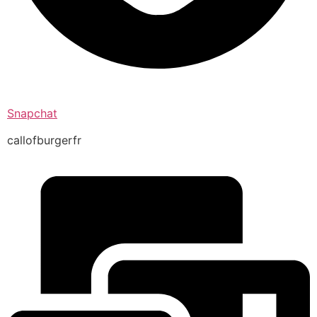
Snapchat
callofburgerfr