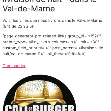
Val-de-Marne
Voici les villes que nous livrons dans le Val-de-Marne
(94) de 22h à 5h :
[page-generator-pro-related-links group_id= »1520″
output_type= »list_links » columns= »4″ limit= »30″
custom_field_priority= »1″ post_parent= »livraison-de-
nuit/val-de-marne-94″ link_title= »%title% »]
Commander