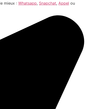
le mieux :
Whatsapp
,
Snapchat
,
Appel
ou