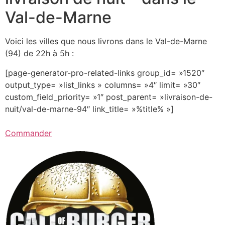
Val-de-Marne
Voici les villes que nous livrons dans le Val-de-Marne
(94) de 22h à 5h :
[page-generator-pro-related-links group_id= »1520″
output_type= »list_links » columns= »4″ limit= »30″
custom_field_priority= »1″ post_parent= »livraison-de-
nuit/val-de-marne-94″ link_title= »%title% »]
Commander