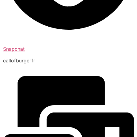
Snapchat
callofburgerfr