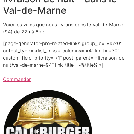
Val-de-Marne
Voici les villes que nous livrons dans le Val-de-Marne
(94) de 22h à 5h :
[page-generator-pro-related-links group_id= »1520″
output_type= »list_links » columns= »4″ limit= »30″
custom_field_priority= »1″ post_parent= »livraison-de-
nuit/val-de-marne-94″ link_title= »%title% »]
Commander