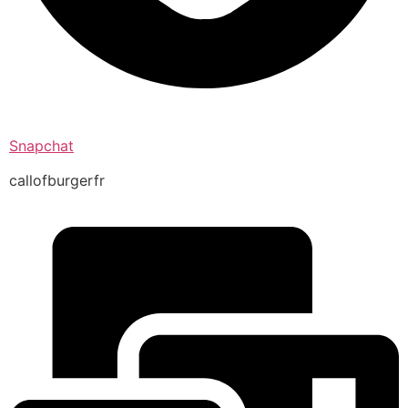
Snapchat
callofburgerfr