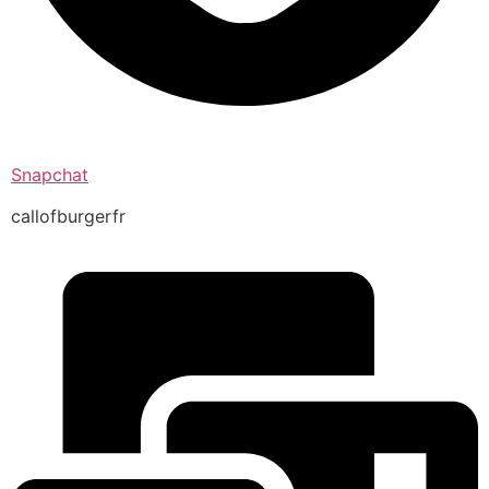
Snapchat
callofburgerfr