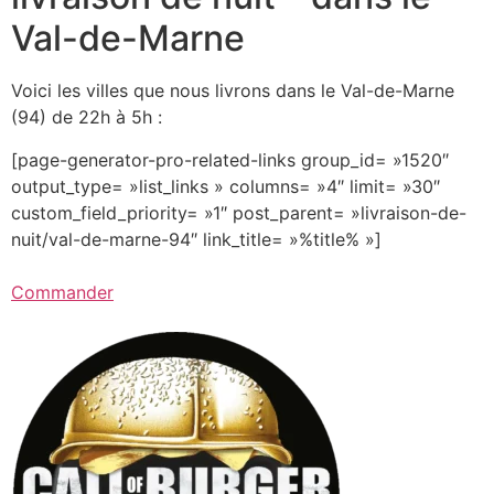
Val-de-Marne
Voici les villes que nous livrons dans le Val-de-Marne
(94) de 22h à 5h :
[page-generator-pro-related-links group_id= »1520″
output_type= »list_links » columns= »4″ limit= »30″
custom_field_priority= »1″ post_parent= »livraison-de-
nuit/val-de-marne-94″ link_title= »%title% »]
Commander