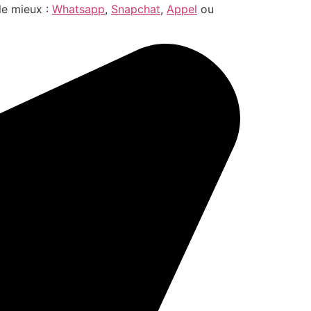
le mieux :
Whatsapp
,
Snapchat
,
Appel
ou