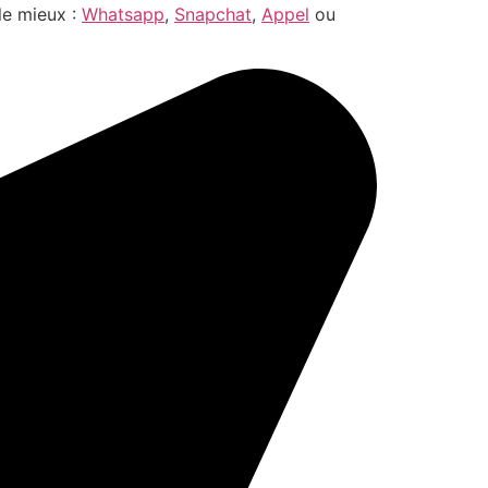
le mieux :
Whatsapp
,
Snapchat
,
Appel
ou