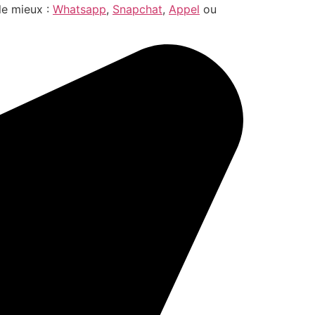
le mieux :
Whatsapp
,
Snapchat
,
Appel
ou