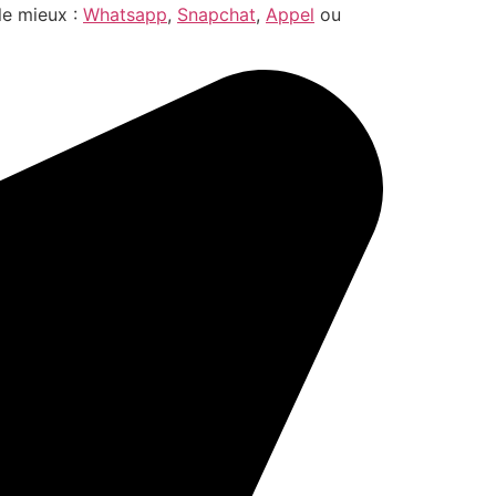
le mieux :
Whatsapp
,
Snapchat
,
Appel
ou