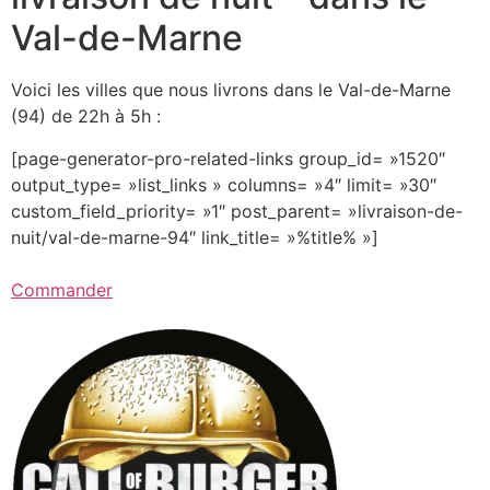
Val-de-Marne
Voici les villes que nous livrons dans le Val-de-Marne
(94) de 22h à 5h :
[page-generator-pro-related-links group_id= »1520″
output_type= »list_links » columns= »4″ limit= »30″
custom_field_priority= »1″ post_parent= »livraison-de-
nuit/val-de-marne-94″ link_title= »%title% »]
Commander