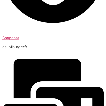
Snapchat
callofburgerfr