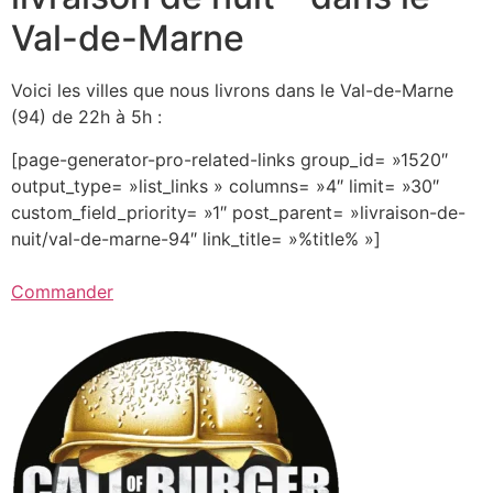
Val-de-Marne
Voici les villes que nous livrons dans le Val-de-Marne
(94) de 22h à 5h :
[page-generator-pro-related-links group_id= »1520″
output_type= »list_links » columns= »4″ limit= »30″
custom_field_priority= »1″ post_parent= »livraison-de-
nuit/val-de-marne-94″ link_title= »%title% »]
Commander