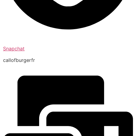
Snapchat
callofburgerfr