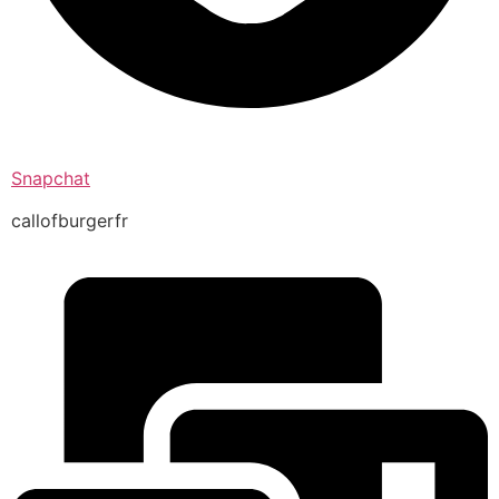
Snapchat
callofburgerfr