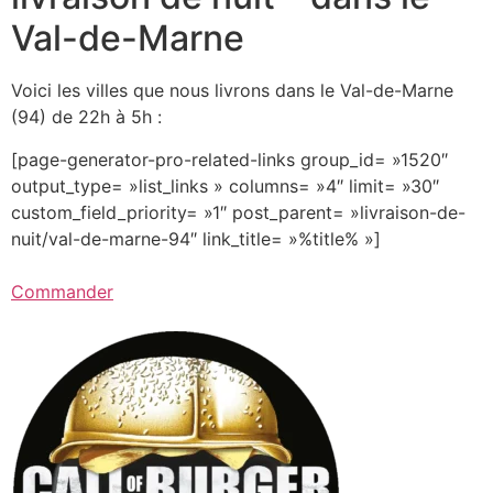
Val-de-Marne
Voici les villes que nous livrons dans le Val-de-Marne
(94) de 22h à 5h :
[page-generator-pro-related-links group_id= »1520″
output_type= »list_links » columns= »4″ limit= »30″
custom_field_priority= »1″ post_parent= »livraison-de-
nuit/val-de-marne-94″ link_title= »%title% »]
Commander