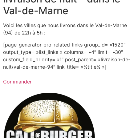
Val-de-Marne
Voici les villes que nous livrons dans le Val-de-Marne
(94) de 22h à 5h :
[page-generator-pro-related-links group_id= »1520″
output_type= »list_links » columns= »4″ limit= »30″
custom_field_priority= »1″ post_parent= »livraison-de-
nuit/val-de-marne-94″ link_title= »%title% »]
Commander