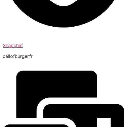
Snapchat
callofburgerfr