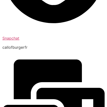
Snapchat
callofburgerfr