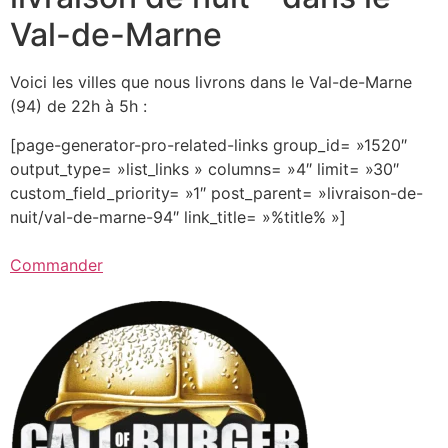
Val-de-Marne
Voici les villes que nous livrons dans le Val-de-Marne
(94) de 22h à 5h :
[page-generator-pro-related-links group_id= »1520″
output_type= »list_links » columns= »4″ limit= »30″
custom_field_priority= »1″ post_parent= »livraison-de-
nuit/val-de-marne-94″ link_title= »%title% »]
Commander