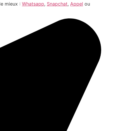
le mieux :
Whatsapp
,
Snapchat
,
Appel
ou