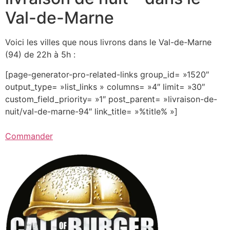
Val-de-Marne
Voici les villes que nous livrons dans le Val-de-Marne
(94) de 22h à 5h :
[page-generator-pro-related-links group_id= »1520″
output_type= »list_links » columns= »4″ limit= »30″
custom_field_priority= »1″ post_parent= »livraison-de-
nuit/val-de-marne-94″ link_title= »%title% »]
Commander