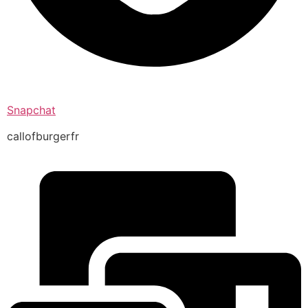
Snapchat
callofburgerfr