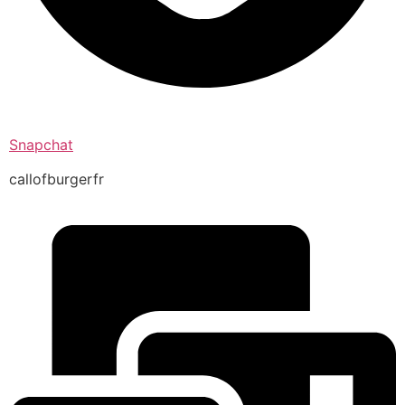
Snapchat
callofburgerfr