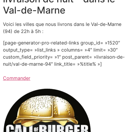
Val-de-Marne
Voici les villes que nous livrons dans le Val-de-Marne
(94) de 22h à 5h :
[page-generator-pro-related-links group_id= »1520″
output_type= »list_links » columns= »4″ limit= »30″
custom_field_priority= »1″ post_parent= »livraison-de-
nuit/val-de-marne-94″ link_title= »%title% »]
Commander