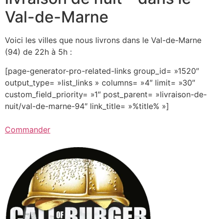
Val-de-Marne
Voici les villes que nous livrons dans le Val-de-Marne
(94) de 22h à 5h :
[page-generator-pro-related-links group_id= »1520″
output_type= »list_links » columns= »4″ limit= »30″
custom_field_priority= »1″ post_parent= »livraison-de-
nuit/val-de-marne-94″ link_title= »%title% »]
Commander