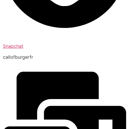
Snapchat
callofburgerfr