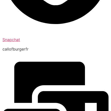
Snapchat
callofburgerfr