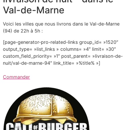
Val-de-Marne
Voici les villes que nous livrons dans le Val-de-Marne
(94) de 22h à 5h :
[page-generator-pro-related-links group_id= »1520″
output_type= »list_links » columns= »4″ limit= »30″
custom_field_priority= »1″ post_parent= »livraison-de-
nuit/val-de-marne-94″ link_title= »%title% »]
Commander