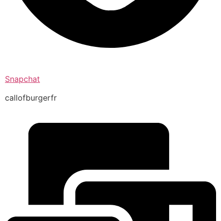
Snapchat
callofburgerfr