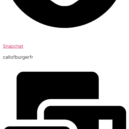
Snapchat
callofburgerfr