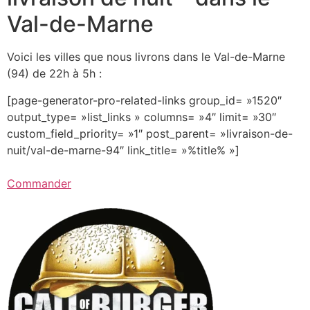
Val-de-Marne
Voici les villes que nous livrons dans le Val-de-Marne
(94) de 22h à 5h :
[page-generator-pro-related-links group_id= »1520″
output_type= »list_links » columns= »4″ limit= »30″
custom_field_priority= »1″ post_parent= »livraison-de-
nuit/val-de-marne-94″ link_title= »%title% »]
Commander