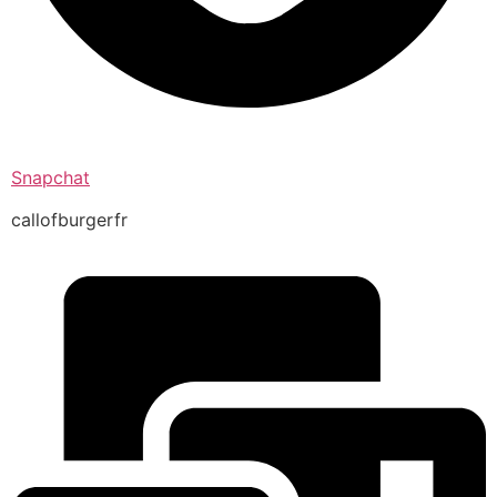
Snapchat
callofburgerfr