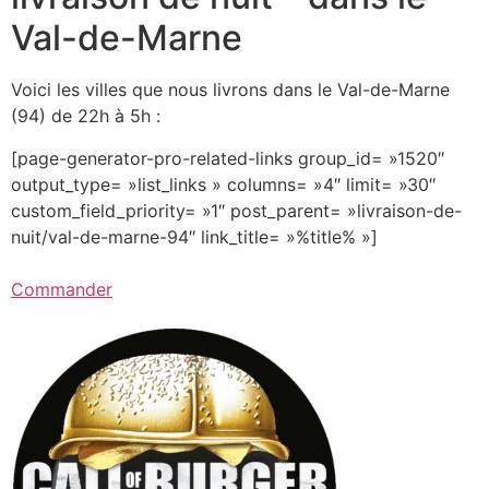
Val-de-Marne
Voici les villes que nous livrons dans le Val-de-Marne
(94) de 22h à 5h :
[page-generator-pro-related-links group_id= »1520″
output_type= »list_links » columns= »4″ limit= »30″
custom_field_priority= »1″ post_parent= »livraison-de-
nuit/val-de-marne-94″ link_title= »%title% »]
Commander