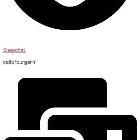
Snapchat
callofburgerfr