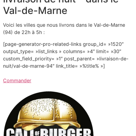
Val-de-Marne
Voici les villes que nous livrons dans le Val-de-Marne
(94) de 22h à 5h :
[page-generator-pro-related-links group_id= »1520″
output_type= »list_links » columns= »4″ limit= »30″
custom_field_priority= »1″ post_parent= »livraison-de-
nuit/val-de-marne-94″ link_title= »%title% »]
Commander