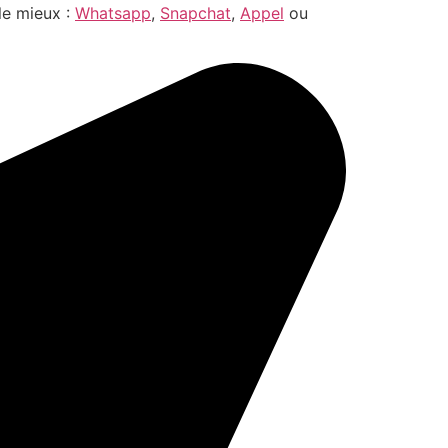
le mieux :
Whatsapp
,
Snapchat
,
Appel
ou