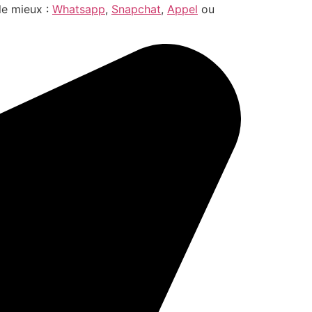
le mieux :
Whatsapp
,
Snapchat
,
Appel
ou