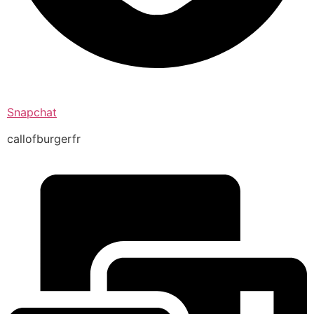
Snapchat
callofburgerfr