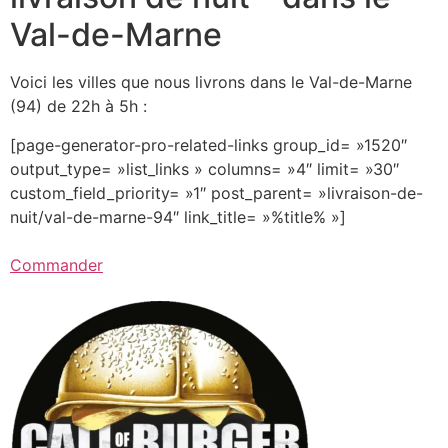
Val-de-Marne
Voici les villes que nous livrons dans le Val-de-Marne
(94) de 22h à 5h :
[page-generator-pro-related-links group_id= »1520″
output_type= »list_links » columns= »4″ limit= »30″
custom_field_priority= »1″ post_parent= »livraison-de-
nuit/val-de-marne-94″ link_title= »%title% »]
Commander