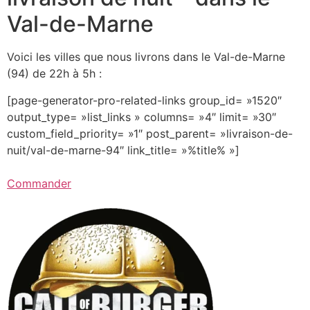
Val-de-Marne
Voici les villes que nous livrons dans le Val-de-Marne
(94) de 22h à 5h :
[page-generator-pro-related-links group_id= »1520″
output_type= »list_links » columns= »4″ limit= »30″
custom_field_priority= »1″ post_parent= »livraison-de-
nuit/val-de-marne-94″ link_title= »%title% »]
Commander