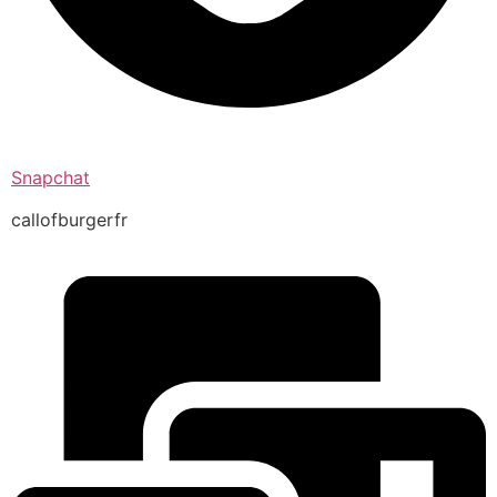
Snapchat
callofburgerfr