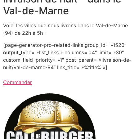
Val-de-Marne
Voici les villes que nous livrons dans le Val-de-Marne
(94) de 22h à 5h :
[page-generator-pro-related-links group_id= »1520″
output_type= »list_links » columns= »4″ limit= »30″
custom_field_priority= »1″ post_parent= »livraison-de-
nuit/val-de-marne-94″ link_title= »%title% »]
Commander