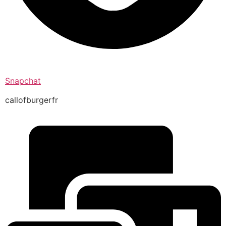
Snapchat
callofburgerfr