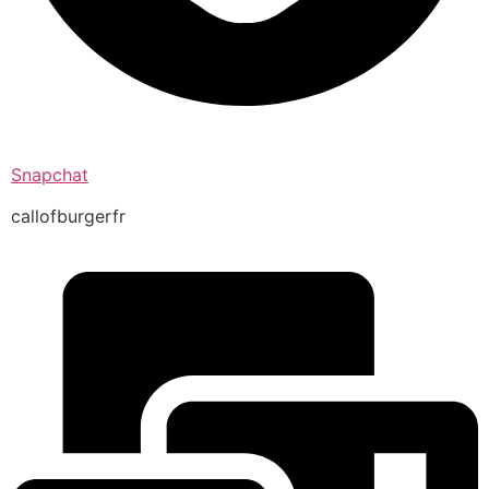
Snapchat
callofburgerfr