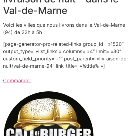
Val-de-Marne
Voici les villes que nous livrons dans le Val-de-Marne
(94) de 22h à 5h :
[page-generator-pro-related-links group_id= »1520″
output_type= »list_links » columns= »4″ limit= »30″
custom_field_priority= »1″ post_parent= »livraison-de-
nuit/val-de-marne-94″ link_title= »%title% »]
Commander