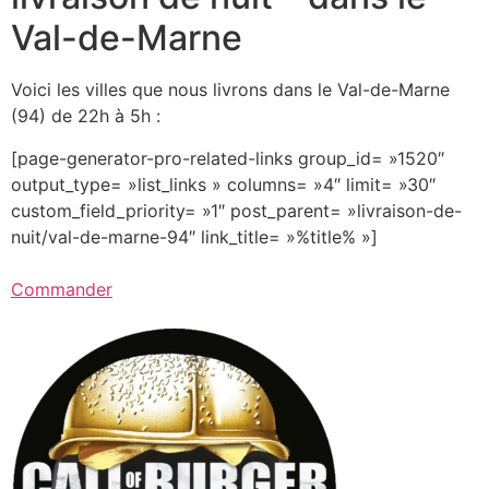
Val-de-Marne
Voici les villes que nous livrons dans le Val-de-Marne
(94) de 22h à 5h :
[page-generator-pro-related-links group_id= »1520″
output_type= »list_links » columns= »4″ limit= »30″
custom_field_priority= »1″ post_parent= »livraison-de-
nuit/val-de-marne-94″ link_title= »%title% »]
Commander