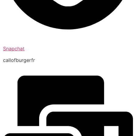
Snapchat
callofburgerfr