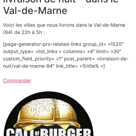
Val-de-Marne
Voici les villes que nous livrons dans le Val-de-Marne
(94) de 22h à 5h :
[page-generator-pro-related-links group_id= »1520″
output_type= »list_links » columns= »4″ limit= »30″
custom_field_priority= »1″ post_parent= »livraison-de-
nuit/val-de-marne-94″ link_title= »%title% »]
Commander