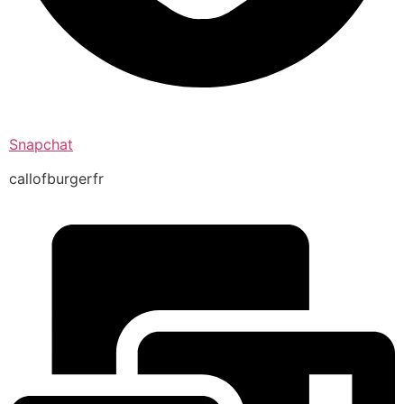
Snapchat
callofburgerfr