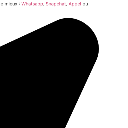
le mieux :
Whatsapp
,
Snapchat
,
Appel
ou