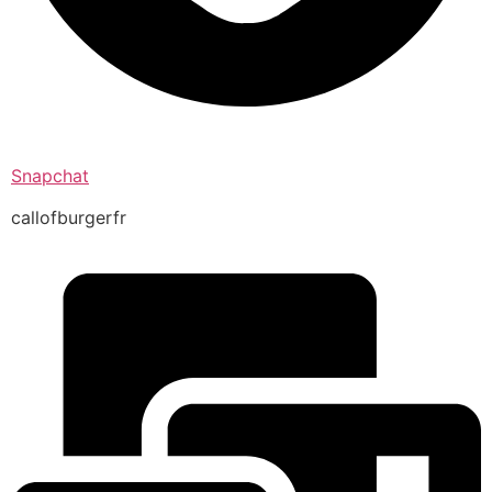
Snapchat
callofburgerfr