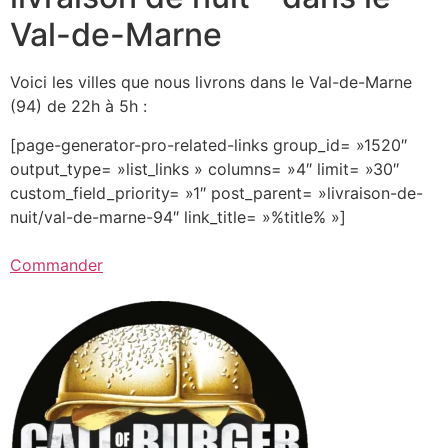
Val-de-Marne
Voici les villes que nous livrons dans le Val-de-Marne
(94) de 22h à 5h :
[page-generator-pro-related-links group_id= »1520″
output_type= »list_links » columns= »4″ limit= »30″
custom_field_priority= »1″ post_parent= »livraison-de-
nuit/val-de-marne-94″ link_title= »%title% »]
Commander