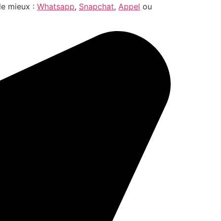
le mieux :
Whatsapp
,
Snapchat
,
Appel
ou