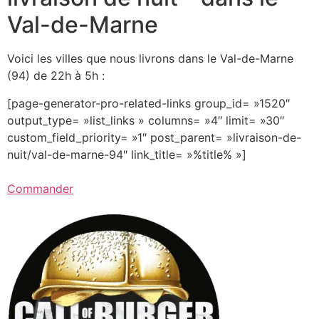
Val-de-Marne
Voici les villes que nous livrons dans le Val-de-Marne
(94) de 22h à 5h :
[page-generator-pro-related-links group_id= »1520″
output_type= »list_links » columns= »4″ limit= »30″
custom_field_priority= »1″ post_parent= »livraison-de-
nuit/val-de-marne-94″ link_title= »%title% »]
Commander