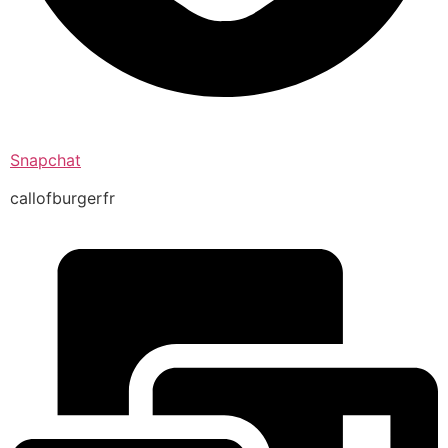
Snapchat
callofburgerfr