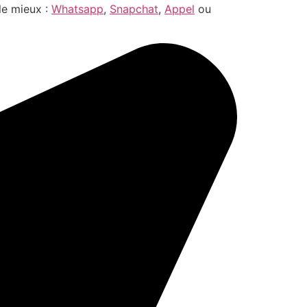
le mieux :
Whatsapp
,
Snapchat
,
Appel
ou