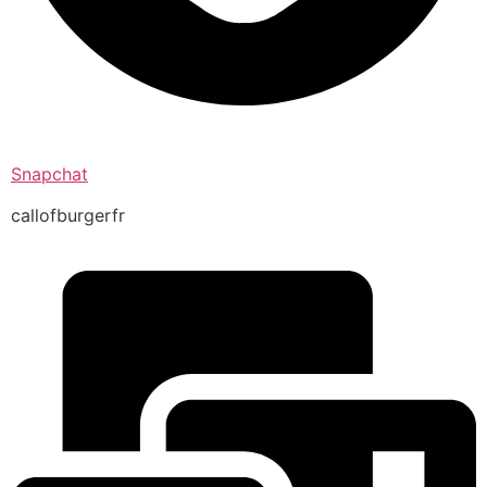
Snapchat
callofburgerfr