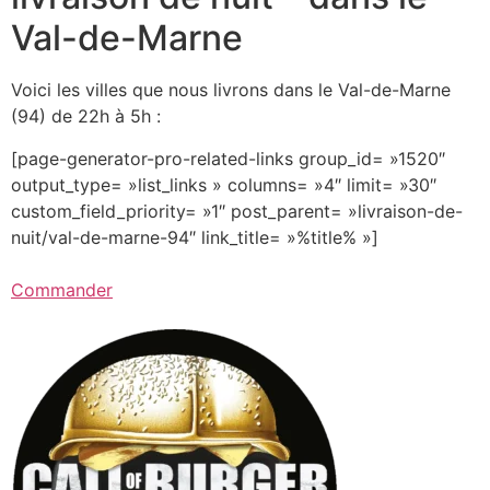
Val-de-Marne
Voici les villes que nous livrons dans le Val-de-Marne
(94) de 22h à 5h :
[page-generator-pro-related-links group_id= »1520″
output_type= »list_links » columns= »4″ limit= »30″
custom_field_priority= »1″ post_parent= »livraison-de-
nuit/val-de-marne-94″ link_title= »%title% »]
Commander