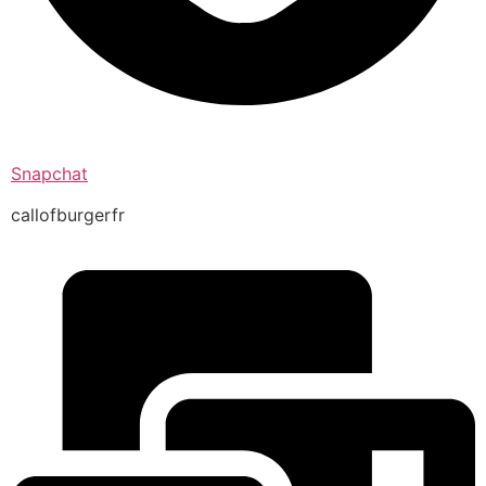
Snapchat
callofburgerfr