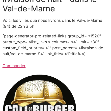
Val-de-Marne
Voici les villes que nous livrons dans le Val-de-Marne
(94) de 22h à 5h :
[page-generator-pro-related-links group_id= »1520″
output_type= »list_links » columns= »4″ limit= »30″
custom_field_priority= »1″ post_parent= »livraison-de-
nuit/val-de-marne-94″ link_title= »%title% »]
Commander