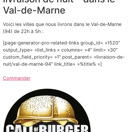
Val-de-Marne
Voici les villes que nous livrons dans le Val-de-Marne
(94) de 22h à 5h :
[page-generator-pro-related-links group_id= »1520″
output_type= »list_links » columns= »4″ limit= »30″
custom_field_priority= »1″ post_parent= »livraison-de-
nuit/val-de-marne-94″ link_title= »%title% »]
Commander