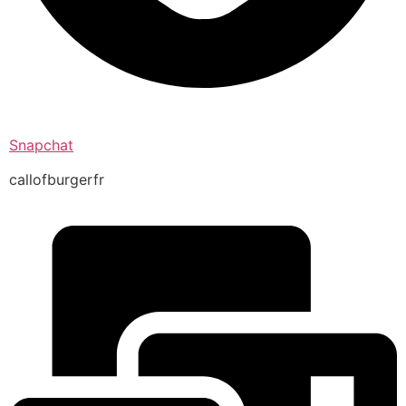
Snapchat
callofburgerfr