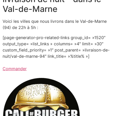
Val-de-Marne
Voici les villes que nous livrons dans le Val-de-Marne
(94) de 22h à 5h :
[page-generator-pro-related-links group_id= »1520″
output_type= »list_links » columns= »4″ limit= »30″
custom_field_priority= »1″ post_parent= »livraison-de-
nuit/val-de-marne-94″ link_title= »%title% »]
Commander