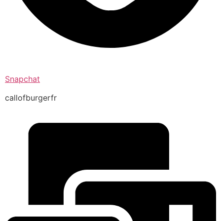
Snapchat
callofburgerfr